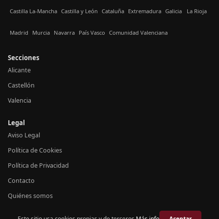
Castilla La-Mancha
Castilla y León
Cataluña
Extremadura
Galicia
La Rioja
Madrid
Murcia
Navarra
País Vasco
Comunidad Valenciana
Secciones
Alicante
Castellón
Valencia
Legal
Aviso Legal
Política de Cookies
Política de Privacidad
Contacto
Quiénes somos
Este sitio usa cookies propias y de terceros.
Más info
Aceptar