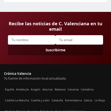
Recibe las noticias de C. Valenciana en tu
email
Suscribirme
Crónica Valencia
Tu fuente de información local actualizada.
España
Andalucía
Aragón
Asturias
Baleares
Canarias
Cantabria
Castilla La-Mancha
Castilla y León
Cataluña
Extremadura
Galicia
La Rioja