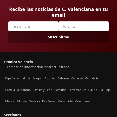
Recibe las noticias de C. Valenciana en tu
email
Suscribirme
Crónica Valencia
Tu fuente de información local actualizada.
España
Andalucía
Aragón
Asturias
Baleares
Canarias
Cantabria
Castilla La-Mancha
Castilla y León
Cataluña
Extremadura
Galicia
La Rioja
Madrid
Murcia
Navarra
País Vasco
Comunidad Valenciana
Secciones