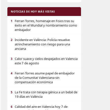
NOTICIAS DE HOY MÁS VISTAS
Ferran Torres, homenaje en Foios tras su
1
éxito en el Mundial y nombramiento como
embajador
Incidente en València: Policía resuelve
2
atrincheramiento con riesgo para una
anciana
Calor suave y cielos despejados en Valencia
3
este 7 de agosto
Ferran Torres asume papel de embajador
4
de la Comunitat Valenciana sin
compensación económica
La Fe trata con terapia génica a un bebé de
5
19 días en València
Calidad del aire en Valencia hoy 7 de
6