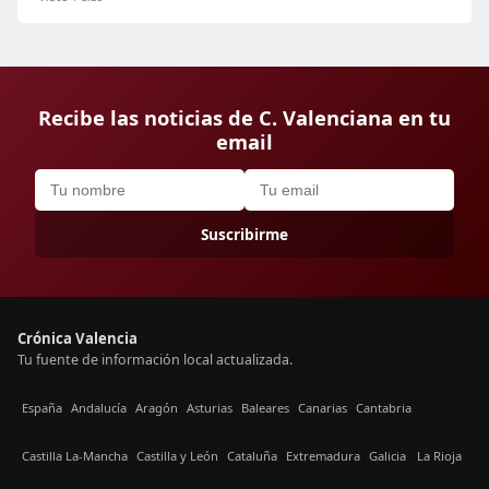
Recibe las noticias de C. Valenciana en tu
email
Suscribirme
Crónica Valencia
Tu fuente de información local actualizada.
España
Andalucía
Aragón
Asturias
Baleares
Canarias
Cantabria
Castilla La-Mancha
Castilla y León
Cataluña
Extremadura
Galicia
La Rioja