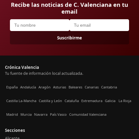
Recibe las noticias de C. Valenciana en tu
email
Suscribirme
Crónica Valencia
Tu fuente de información local actualizada.
España
Andalucía
Aragón
Asturias
Baleares
Canarias
Cantabria
Castilla La-Mancha
Castilla y León
Cataluña
Extremadura
Galicia
La Rioja
Madrid
Murcia
Navarra
País Vasco
Comunidad Valenciana
Secciones
Alicante