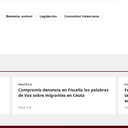
Bienestar animal
Legislación
Comunitat Valenciana
POLÍTICA
P
Compromís denuncia en Fiscalía las palabras
F
de Vox sobre migrantes en Ceuta
l
e
Hace 21h
Ha