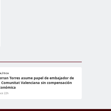
OLÍTICA
erran Torres asume papel de embajador de
a Comunitat Valenciana sin compensación
conómica
ce 22h