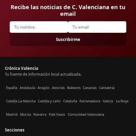
Recibe las noticias de C. Valenciana en tu
email
Suscribirme
Crónica Valencia
Tu fuente de información local actualizada.
España
Andalucía
Aragón
Asturias
Baleares
Canarias
Cantabria
Castilla La-Mancha
Castilla y León
Cataluña
Extremadura
Galicia
La Rioja
Madrid
Murcia
Navarra
País Vasco
Comunidad Valenciana
Secciones