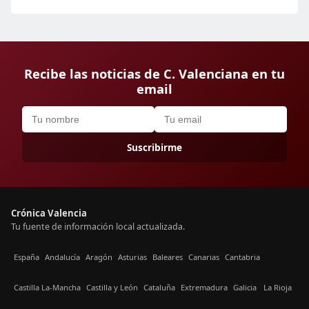
Recibe las noticias de C. Valenciana en tu
email
Suscribirme
Crónica Valencia
Tu fuente de información local actualizada.
España
Andalucía
Aragón
Asturias
Baleares
Canarias
Cantabria
Castilla La-Mancha
Castilla y León
Cataluña
Extremadura
Galicia
La Rioja