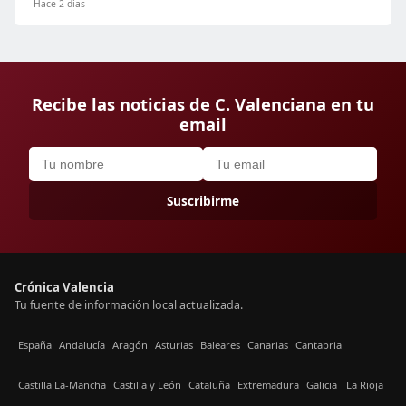
Hace 2 días
Recibe las noticias de C. Valenciana en tu
email
Suscribirme
Crónica Valencia
Tu fuente de información local actualizada.
España
Andalucía
Aragón
Asturias
Baleares
Canarias
Cantabria
Castilla La-Mancha
Castilla y León
Cataluña
Extremadura
Galicia
La Rioja