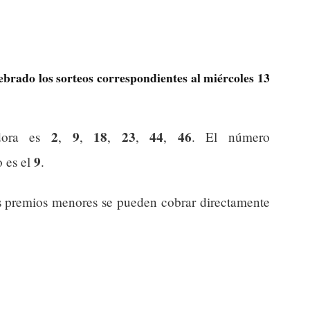
ebrado los sorteos correspondientes al miércoles 13
2
9
18
23
44
46
dora es
,
,
,
,
,
. El número
9
o es el
.
s premios menores se pueden cobrar directamente