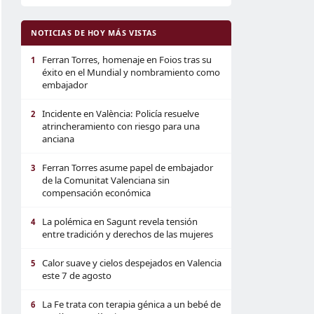
NOTICIAS DE HOY MÁS VISTAS
Ferran Torres, homenaje en Foios tras su
1
éxito en el Mundial y nombramiento como
embajador
Incidente en València: Policía resuelve
2
atrincheramiento con riesgo para una
anciana
Ferran Torres asume papel de embajador
3
de la Comunitat Valenciana sin
compensación económica
La polémica en Sagunt revela tensión
4
entre tradición y derechos de las mujeres
Calor suave y cielos despejados en Valencia
5
este 7 de agosto
La Fe trata con terapia génica a un bebé de
6