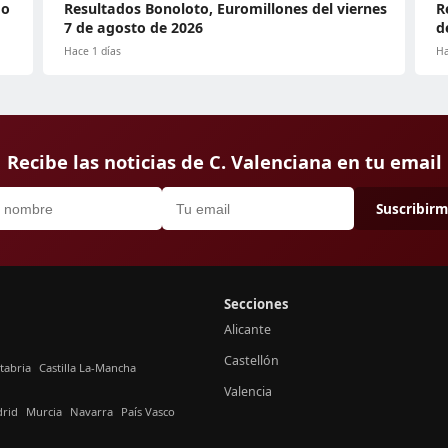
do
Resultados Bonoloto, Euromillones del viernes
R
7 de agosto de 2026
d
Hace 1 días
Ha
Recibe las noticias de C. Valenciana en tu email
Suscribir
Secciones
Alicante
Castellón
tabria
Castilla La-Mancha
Valencia
rid
Murcia
Navarra
País Vasco