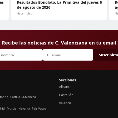
es
Resultados Bonoloto, La Primitiva del jueves 6
R
de agosto de 2026
a
Hace 1 días
Ha
Recibe las noticias de C. Valenciana en tu email
Suscribir
Secciones
Alicante
Castellón
tabria
Castilla La-Mancha
Valencia
rid
Murcia
Navarra
País Vasco