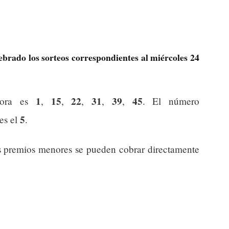
ebrado los sorteos correspondientes al miércoles 24
1
15
22
31
39
45
dora es
,
,
,
,
,
. El número
5
 es el
.
s premios menores se pueden cobrar directamente