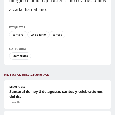
litúrgico católico que asigna uno o varios santos
a cada día del año.
ETIQUETAS
santoral
27 de junio
santos
CATEGORÍA
Efemérides
NOTICIAS RELACIONADAS
EFEMÉRIDES
Santoral de hoy 8 de agosto: santos y celebraciones
del día
Hace 1h