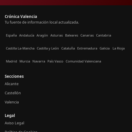
Crónica Valencia
Tu fuente de información local actualizada.
España
Andalucía
Aragón
Asturias
Baleares
Canarias
Cantabria
Castilla La-Mancha
Castilla y León
Cataluña
Extremadura
Galicia
La Rioja
Madrid
Murcia
Navarra
País Vasco
Comunidad Valenciana
Secciones
Alicante
Castellón
Valencia
Legal
Aviso Legal