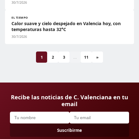
30/7/2026
EL TIEMPO
Calor suave y cielo despejado en Valencia hoy, con
temperaturas hasta 32°C
30/7/2026
1
2
3
...
11
»
Recibe las noticias de C. Valenciana en tu
email
Suscribirme